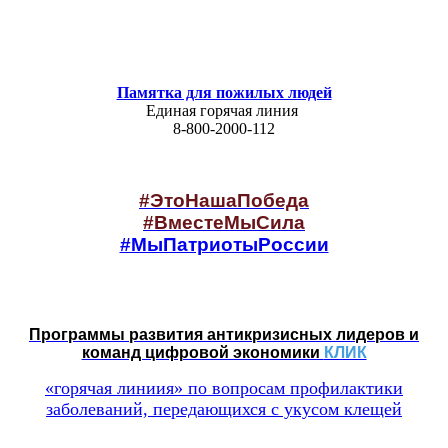
Памятка для пожилых людей
Единая горячая линия
8-800-2000-112
#ЭтоНашаПобеда
#ВместеМыСила
#МыПатриотыРоссии
Программы развития антикризисных лидеров и
команд цифровой экономики
КЛИК
«горячая линиия» по вопросам профилактики
заболеваний, передающихся с укусом клещей