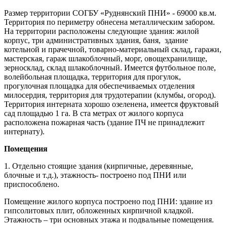
Размер территории СОГБУ «Руднянский ПНИ» - 69000 кв.м.
Территория по периметру обнесена металлическим забором.
На территории расположены следующие здания: жилой
корпус, три административных здания, баня, здание
котельной и прачечной, товарно-материальный склад, гаражи,
мастерская, гараж шлакоблочный, морг, овощехранилище,
зерносклад, склад шлакоблочный. Имеется футбольное поле,
волейбольная площадка, территория для прогулок,
прогулочная площадка для обеспечиваемых отделения
милосердия, территория для трудотерапии (клумбы, огород).
Территория интерната хорошо озеленена, имеется фруктовый
сад площадью 1 га. В ста метрах от жилого корпуса
расположена пожарная часть (здание ПЧ не принадлежит
интернату).
Помещения
1. Отдельно стоящие здания (кирпичные, деревянные,
блочные и т.д.), этажность- построено под ПНИ или
приспособлено.
Помещение жилого корпуса построено под ПНИ: здание из
гипсолитовых плит, обложенных кирпичной кладкой.
Этажность – три основных этажа и подвальные помещения.