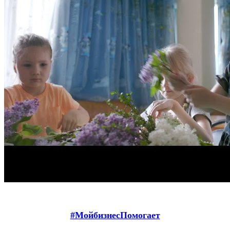
#МойбизнесПомогает