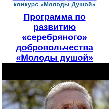
конкурс «Молоды Душой»
Программа по
развитию
«серебряного»
добровольчества
«Молоды душой»