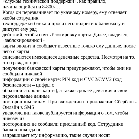
«службы технической поддержки», как правило,
начинающийся на 8-800-…
Когда он перезванивает по указному номеру, ему отвечает
якобы сотрудник
техподдержки банка и просит его подойти к банкомату и
диктует ему ряд
действий, чтобы снять блокировку карты. Далее, владелец
«заблокированной»
карты вводит и сообщает известные только ему данные, после
чего с карты
списываются имеющиеся денежные средства. Несмотря на то,
что граждан при
получении банковской карты предупреждают, чтобы они не
сообщали никакой
информации о своей карте: PIN-код и CVC2/CVV2 (код
безопасности – цифры с
обратной стороны карты), а также срок её действия и свои
персональные данные
посторонним лицам. При вхождении в приложение Сбербанк-
Онлайн в SMS-
уведомлении также дублируется информация о том, чтобы
никому из
посторонних не сообщали присланный код. Сотрудники
банков никогда не
запрашивает эту информацию, такие случаи носят