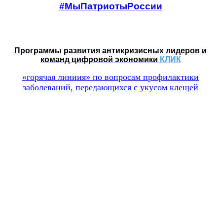
#МыПатриотыРоссии
Программы развития антикризисных лидеров и
команд цифровой экономики
КЛИК
«горячая линиия» по вопросам профилактики
заболеваний, передающихся с укусом клещей